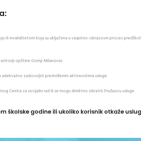
a:
voju ili invaliditetom koja su uključena u vaspitno-obrazovni proces-predško
 teritoriji opštine Gornji Milanovac
ogu adekvatno zadovoljiti predviđenim aktivnostima usluge
žnog Centra za socijalni rad ili se mogu direktno obratiti Pružaocu usluge
m školske godine ili ukoliko korisnik otkaže uslug