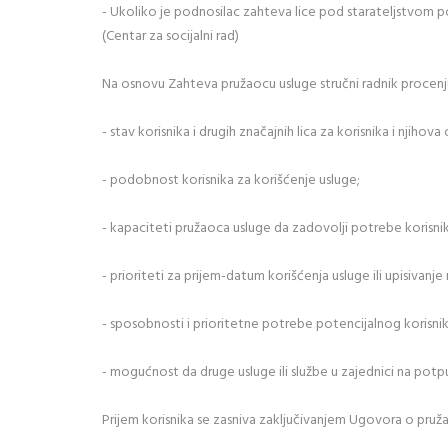
- Ukoliko je podnosilac zahteva lice pod starateljstvom po
(Centar za socijalni rad)
Na osnovu Zahteva pružaocu usluge stručni radnik procenj
- stav korisnika i drugih značajnih lica za korisnika i njihov
- podobnost korisnika za korišćenje usluge;
- kapaciteti pružaoca usluge da zadovolji potrebe korisni
- prioriteti za prijem-datum korišćenja usluge ili upisivanje 
- sposobnosti i prioritetne potrebe potencijalnog korisnik
- mogućnost da druge usluge ili službe u zajednici na potp
Prijem korisnika se zasniva zaključivanjem Ugovora o pruža