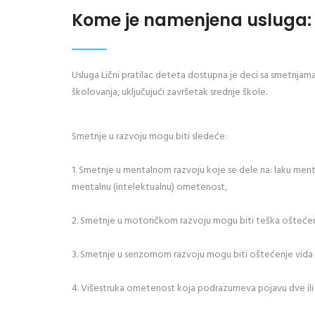
Kome je namenjena usluga:
Usluga Lični pratilac deteta dostupna je deci sa smetnjama
školovanja, uključujući završetak srednje škole.
Smetnje u razvoju mogu biti sledeće:
1. Smetnje u mentalnom razvoju koje se dele na: laku me
mentalnu (intelektualnu) ometenost,
2. Smetnje u motoričkom razvoju mogu biti teška oštećen
3. Smetnje u senzornom razvoju mogu biti oštećenje vida (s
4. Višestruka ometenost koja podrazumeva pojavu dve ili 