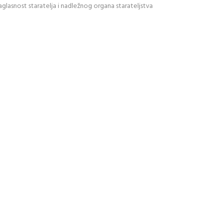
glasnost staratelja i nadležnog organa starateljstva