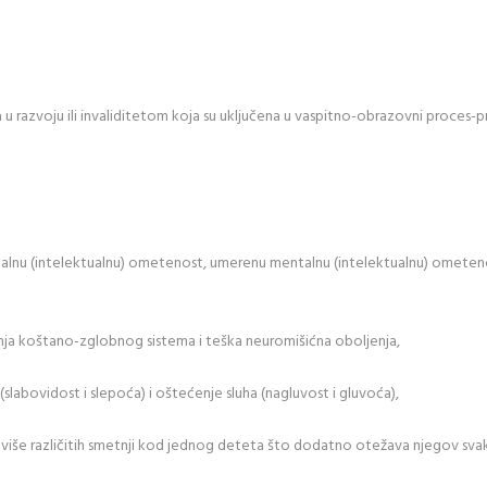
 u razvoju ili invaliditetom koja su uključena u vaspitno-obrazovni proces-p
ntalnu (intelektualnu) ometenost, umerenu mentalnu (intelektualnu) ometen
ja koštano-zglobnog sistema i teška neuromišićna oboljenja,
labovidost i slepoća) i oštećenje sluha (nagluvost i gluvoća),
više različitih smetnji kod jednog deteta što dodatno otežava njegov sva