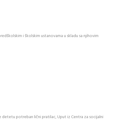
predškolskim i školskim ustanovama u skladu sa njihovim
etetu potreban lični pratilac, Uput iz Centra za socijalni