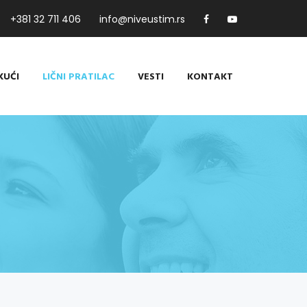
+381 32 711 406
info@niveustim.rs
KUĆI
LIČNI PRATILAC
VESTI
KONTAKT