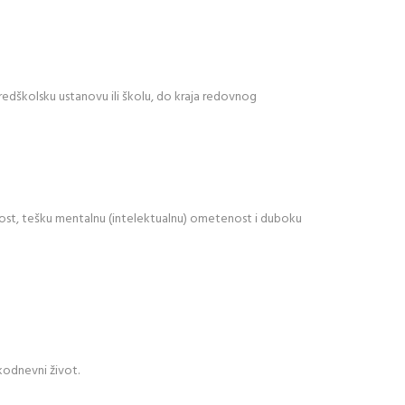
redškolsku ustanovu ili školu, do kraja redovnog
ost, tešku mentalnu (intelektualnu) ometenost i duboku
kodnevni život.