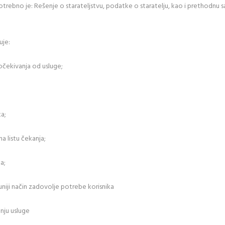
trebno je: Rešenje o starateljstvu, podatke o staratelju, kao i prethodnu sa
uje:
a očekivanja od usluge;
ka;
na listu čekanja;
a;
uniji način zadovolje potrebe korisnika
nju usluge