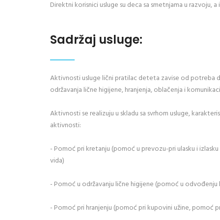
Direktni korisnici usluge su deca sa smetnjama u razvoju, a 
Sadržaj usluge:
Aktivnosti usluge lični pratilac deteta zavise od potreba 
održavanja lične higijene, hranjenja, oblačenja i komunikac
Aktivnosti se realizuju u skladu sa svrhom usluge, karakter
aktivnosti:
- Pomoć pri kretanju (pomoć u prevozu-pri ulasku i izlasku 
vida)
- Pomoć u održavanju lične higijene (pomoć u odvođenju kor
- Pomoć pri hranjenju (pomoć pri kupovini užine, pomoć pri u