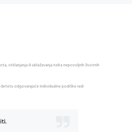
a, otklanjanja ili ublažavanja rizika nepovoljnih životnih
je detetu odgovarajuće individualne podrške radi
ti.