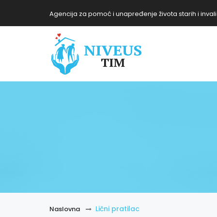
Agencija za pomoć i unapređenje života starih i invali
Lični pratilac
Naslovna