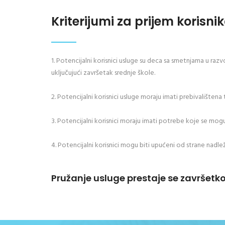
Kriterijumi za prijem korisnik
1. Potencijalni korisnici usluge su deca sa smetnjama u raz
uključujući završetak srednje škole.
2. Potencijalni korisnici usluge moraju imati prebivalištena
3. Potencijalni korisnici moraju imati potrebe koje se m
4. Potencijalni korisnici mogu biti upućeni od strane nadle
Pružanje usluge prestaje se završetko