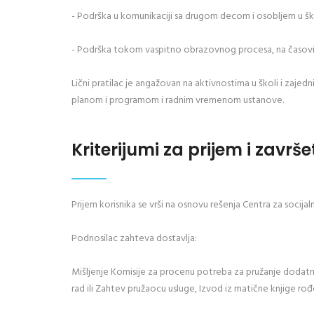
- Podrška u komunikaciji sa drugom decom i osobljem u škol
- Podrška tokom vaspitno obrazovnog procesa, na časovima 
Lični pratilac je angažovan na aktivnostima u školi i zaj
planom i programom i radnim vremenom ustanove.
Kriterijumi za prijem i završ
Prijem korisnika se vrši na osnovu rešenja Centra za socijaln
Podnosilac zahteva dostavlja:
Mišljenje Komisije za procenu potreba za pružanje dodatne
rad ili Zahtev pružaocu usluge, Izvod iz matične knjige rođe