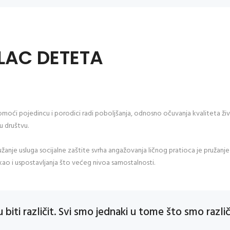
ILAC DETETA
omoći pojedincu i porodici radi poboljšanja, odnosno očuvanja kvaliteta život
u društvu.
ružanje usluga socijalne zaštite svrha angažovanja ličnog pratioca je pružan
 kao i uspostavljanja što većeg nivoa samostalnosti.
biti različit. Svi smo jednaki u tome što smo različi