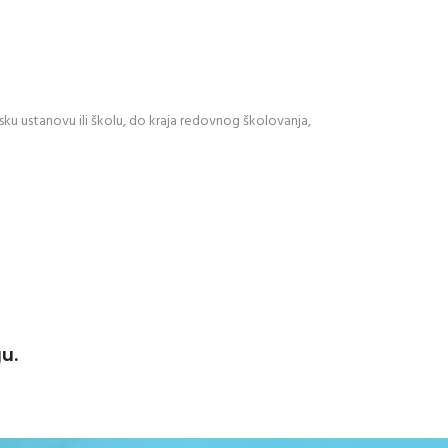
lsku ustanovu ili školu, do kraja redovnog školovanja,
u.