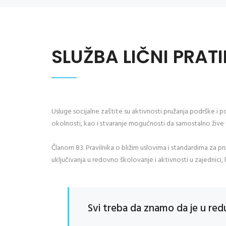
SLUŽBA LIČNI PRAT
Usluge socijalne zaštite su aktivnosti pružanja podrške i p
okolnosti, kao i stvaranje mogućnosti da samostalno žive 
Članom 83. Pravilnika o bližim uslovima i standardima za p
uključivanja u redovno školovanje i aktivnosti u zajednici,
Svi treba da znamo da je u redu 