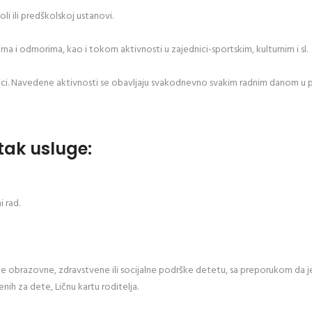
i ili predškolskoj ustanovi.
i odmorima, kao i tokom aktivnosti u zajednici-sportskim, kulturnim i sl.
ednici. Navedene aktivnosti se obavljaju svakodnevno svakim radnim danom u 
etak usluge:
i rad.
 obrazovne, zdravstvene ili socijalne podrške detetu, sa preporukom da je d
nih za dete, Ličnu kartu roditelja.