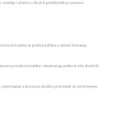
osoblje i učenici u školi ili predškolskoj ustanovi.
tivnosti kojima se pruža podrška u oblasti kretanja,
cenom potreba korisnika i obuhvataju jednu ili više sledećih
, orjentisanje u prostoru ukoliko je korisnik sa oštećenjem