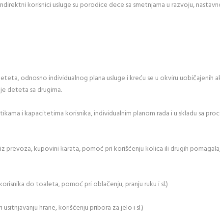
indirektni korisnici usluge su porodice dece sa smetnjama u razvoju, nastavno 
deteta, odnosno individualnog plana usluge i kreću se u okviru uobičajenih ak
ije deteta sa drugima.
istikama i kapacitetima korisnika, individualnim planom rada i u skladu sa pro
iz prevoza, kupovini karata, pomoć pri korišćenju kolica ili drugih pomagala
isnika do toaleta, pomoć pri oblačenju, pranju ruku i sl.)
sitnjavanju hrane, korišćenju pribora za jelo i sl.)